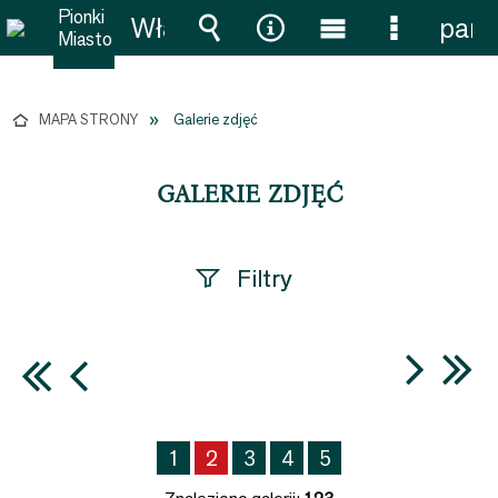
Włącz
pane
powiadomienia
Wyszukiwarka
Narzędzia
Menu
Menu
główne
szczegół
MAPA STRONY
Galerie zdjęć
GALERIE ZDJĘĆ
Filtry
Fraza
Kategoria
1
2
3
4
5