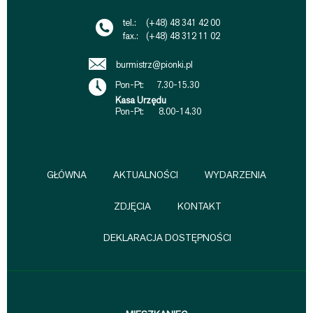
tel.:
(+48) 48 341 42 00
fax.:
(+48) 48 312 11 02
burmistrz@pionki.pl
Pon-Pt: 7.30-15.30
Kasa Urzędu
Pon-Pt: 8.00-14.30
GŁÓWNA
AKTUALNOŚCI
WYDARZENIA
ZDJĘCIA
KONTAKT
DEKLARACJA DOSTĘPNOŚCI