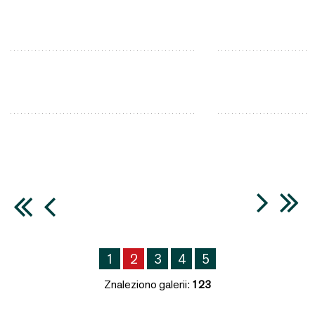
1
2
3
4
5
Znaleziono galerii:
123